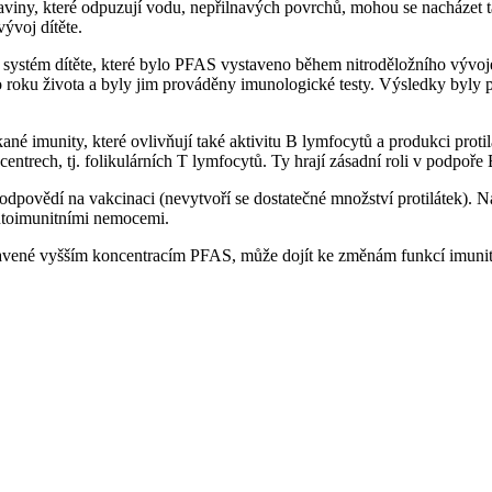
ny, které odpuzují vodu, nepřilnavých povrchů, mohou se nacházet tak
ývoj dítěte.
tní systém dítěte, které bylo PFAS vystaveno během nitroděložního výv
roku života a byly jim prováděny imunologické testy. Výsledky byly p
né imunity, které ovlivňují také aktivitu B lymfocytů a produkci prot
centrech, tj. folikulárních T lymfocytů. Ty hrají zásadní roli v podpoř
odpovědí na vakcinaci (nevytvoří se dostatečné množství protilátek). N
autoimunitními nemocemi.
ystavené vyšším koncentracím PFAS, může dojít ke změnám funkcí imuni