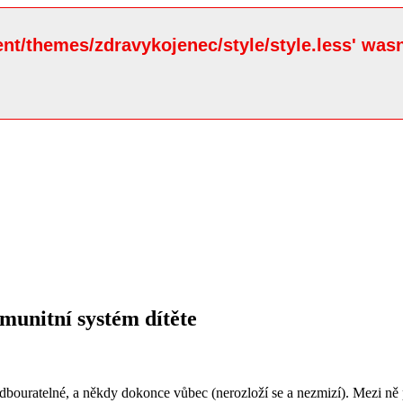
ent/themes/zdravykojenec/style/style.less' wasn
munitní systém dítěte
odbouratelné, a někdy dokonce vůbec (nerozloží se a nezmizí). Mezi ně p