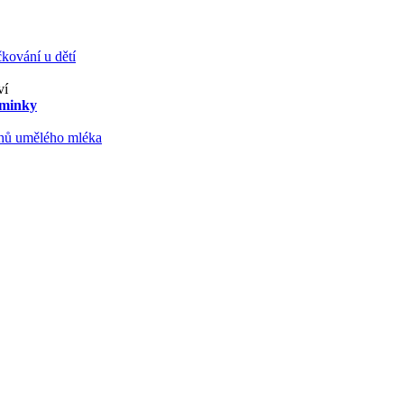
kování u dětí
ví
aminky
ruhů umělého mléka