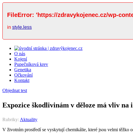
FileError: 'https://zdravykojenec.cz/wp-cont
in
style.less
O nás
Kojení
Pupečníková krev
Genetika
Očkování
Kontakt
Objednat test
Expozice škodlivinám v děloze má vliv na i
Rubriky:
Aktuality
V životním prostředí se vyskytují chemikálie, které jsou velmi těžko 