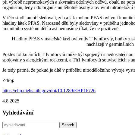
při výrobě nepromokavých a skvrnám odolných oděvů, obalů na potravi
organismu, tedy i do organismu těhotné osoby a ovlivnit nitroděložní v
V této studii autoři sledovali, zda a jak mohou PFAS ovlivnit imuni
hladiny látek PFAS. Narozené děti byly sledovány v průběhu jednoho 
imunitního systému dětí a asi nemusíme říkat, že ne pozitivně.
Hladiny PFAS v mateřské krvi ovlivnily T lymfocyty, buňky získa
nacházejí v germinálních 
Pokles folikulárních T lymfocytů může být spojený i s nedostatečnou 
spojovány s alergickými reakcemi, a Th1 lymfocytů souvisejících s 
Je tedy patrné, že pokud je dítě v průběhu nitroděložního vývoje v
Zdroj:
https://ehp.niehs.nih.gov/doi/10.1289/EHP16726
4.8.2025
Vyhledávání
Search