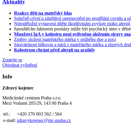
Aktuality
Reakce dětí na mateřský hlas
Srdečně-cévní a zánětlivá onemocnění po prodělání covidu a oč
Nitroděložní vystavení dítěte škodlivinám zvyšuje riziko alergií
Spouštěcím faktorem psoriázy může být psychický stres v dětst
Množství IgA v kolostru není ovlivněno složením stravy m
Změny složení mateřského mléka v průběhu dne a noci
Stravitelnost bílkovin a tuků z mateřského mléka a různých d
Kolostrum chrání před alergií na arašídy
Zeptejte se
Objednat vyšetření
Info
Zdravý kojenec
Medicínské centrum Praha s.r.o.
Mezi Vodami 205/29, 143 00 Praha 4
tel.:
+420 270 003 562 / 564
e-mail:
zdravykojenec@mc-praha.cz