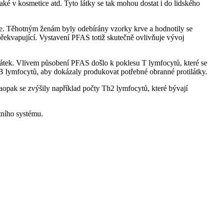
é v kosmetice atd. Tyto látky se tak mohou dostat i do lidského
oje. Těhotným ženám byly odebírány vzorky krve a hodnotily se
řekvapující. Vystavení PFAS totiž skutečně ovlivňuje vývoj
ilátek. Vlivem působení PFAS došlo k poklesu T lymfocytů, které se
e B lymfocytů, aby dokázaly produkovat potřebné obranné protilátky.
aopak se zvýšily například počty Th2 lymfocytů, které bývají
tního systému.