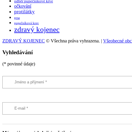
odběr pupečníkové krve
očkování
protilátky
prsa
pupečníková krev
zdravý kojenec
ZDRAVÝ KOJENEC
© Všechna práva vyhrazena. |
Všeobecné obc
Vyhledávání
(* povinné údaje)