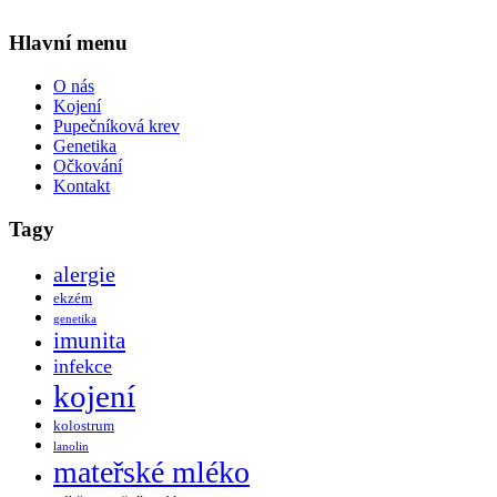
Hlavní menu
O nás
Kojení
Pupečníková krev
Genetika
Očkování
Kontakt
Tagy
alergie
ekzém
genetika
imunita
infekce
kojení
kolostrum
lanolin
mateřské mléko