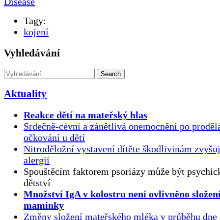
Disease
Tagy:
kojení
Vyhledávání
Search
Aktuality
Reakce dětí na mateřský hlas
Srdečně-cévní a zánětlivá onemocnění po proděl
očkování u dětí
Nitroděložní vystavení dítěte škodlivinám zvyšuj
alergií
Spouštěcím faktorem psoriázy může být psychick
dětství
Množství IgA v kolostru není ovlivněno složen
maminky
Změny složení mateřského mléka v průběhu dne 