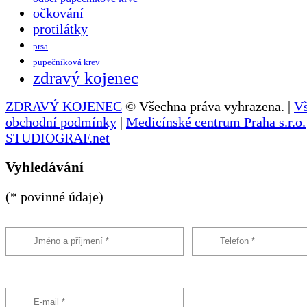
očkování
protilátky
prsa
pupečníková krev
zdravý kojenec
ZDRAVÝ KOJENEC
© Všechna práva vyhrazena. |
V
obchodní podmínky
|
Medicínské centrum Praha s.r.o.
STUDIOGRAF.net
Vyhledávání
(* povinné údaje)