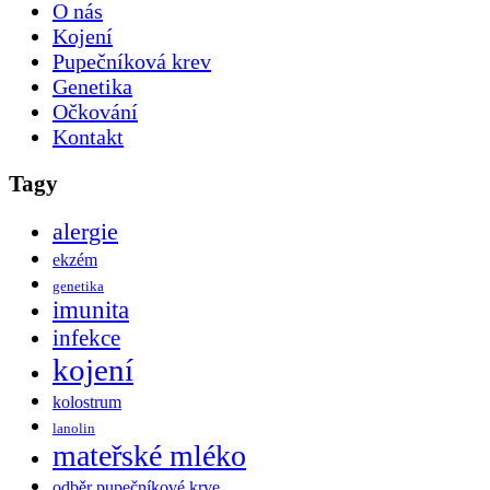
O nás
Kojení
Pupečníková krev
Genetika
Očkování
Kontakt
Tagy
alergie
ekzém
genetika
imunita
infekce
kojení
kolostrum
lanolin
mateřské mléko
odběr pupečníkové krve