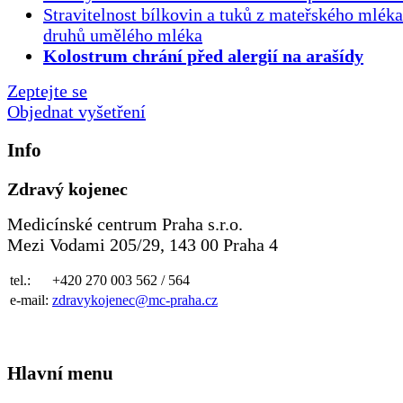
Stravitelnost bílkovin a tuků z mateřského mlék
druhů umělého mléka
Kolostrum chrání před alergií na arašídy
Zeptejte se
Objednat vyšetření
Info
Zdravý kojenec
Medicínské centrum Praha s.r.o.
Mezi Vodami 205/29, 143 00 Praha 4
tel.:
+420 270 003 562 / 564
e-mail:
zdravykojenec@mc-praha.cz
Hlavní menu