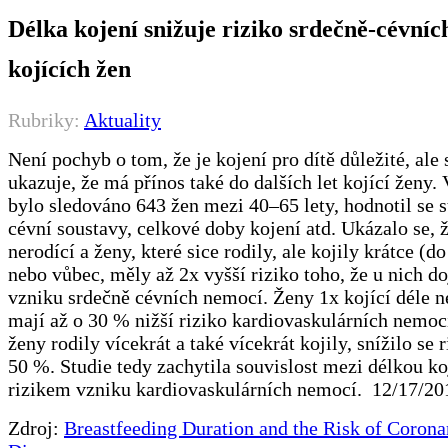
Délka kojení snižuje riziko srdečně-cévní
kojících žen
Rubriky:
Aktuality
Není pochyb o tom, že je kojení pro dítě důležité, ale 
ukazuje, že má přínos také do dalších let kojící ženy. 
bylo sledováno 643 žen mezi 40‒65 lety, hodnotil se s
cévní soustavy, celkové doby kojení atd. Ukázalo se, 
nerodící a ženy, které sice rodily, ale kojily krátce (d
nebo vůbec, měly až 2x vyšší riziko toho, že u nich d
vzniku srdečně cévních nemocí. Ženy 1x kojící déle n
mají až o 30 % nižší riziko kardiovaskulárních nemoc
ženy rodily vícekrát a také vícekrát kojily, snížilo se 
50 %. Studie tedy zachytila souvislost mezi délkou ko
rizikem vzniku kardiovaskulárních nemocí. 12/17/20
Zdroj:
Breastfeeding Duration and the Risk of Corona