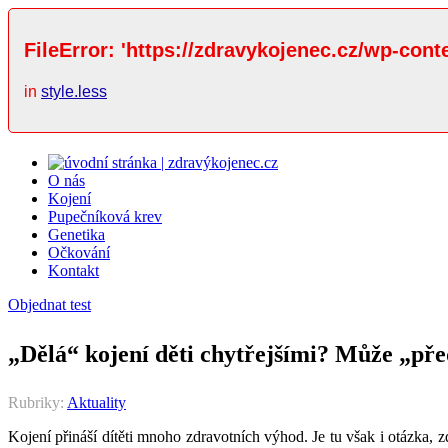
FileError: 'https://zdravykojenec.cz/wp-cont
in
style.less
O nás
Kojení
Pupečníková krev
Genetika
Očkování
Kontakt
Objednat test
„Dělá“ kojení děti chytřejšími? Může „pře
Rubriky:
Aktuality
Kojení přináší dítěti mnoho zdravotních výhod. Je tu však i otázka, z