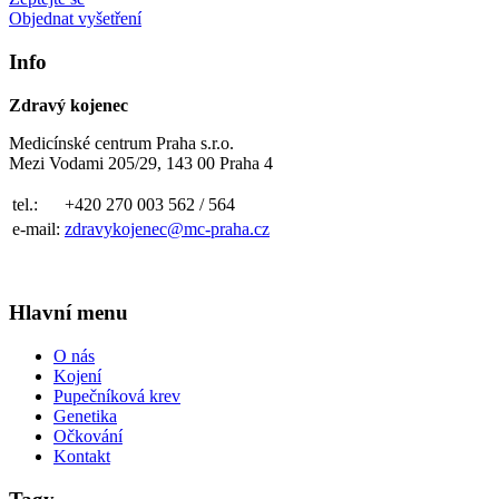
Objednat vyšetření
Info
Zdravý kojenec
Medicínské centrum Praha s.r.o.
Mezi Vodami 205/29, 143 00 Praha 4
tel.:
+420 270 003 562 / 564
e-mail:
zdravykojenec@mc-praha.cz
Hlavní menu
O nás
Kojení
Pupečníková krev
Genetika
Očkování
Kontakt