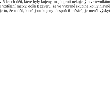
 5 letech děti, které byly kojeny, mají oproti nekojeným vrstevníkům
 i vzdělání matky, došli k závěru, že ve vybrané skupině kojily hlavně
e to, že u dětí, které jsou kojeny alespoň 6 měsíců, je menší výskyt