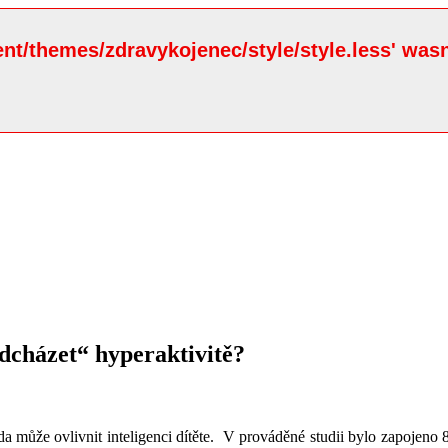
ent/themes/zdravykojenec/style/style.less' wasn
dcházet“ hyperaktivitě?
da může ovlivnit inteligenci dítěte. V prováděné studii bylo zapojeno 8