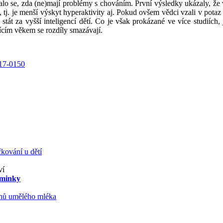
alo se, zda (ne)mají problémy s chováním. První výsledky ukázaly, že v
 tj. je menší výskyt hyperaktivity aj. Pokud ovšem vědci vzali v potaz
t za vyšší inteligencí dětí. Co je však prokázané ve více studiích, j
jícím věkem se rozdíly smazávají.
017-0150
kování u dětí
ví
aminky
ruhů umělého mléka