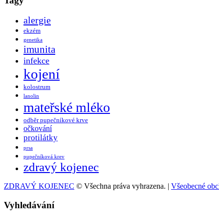
Tagy
alergie
ekzém
genetika
imunita
infekce
kojení
kolostrum
lanolin
mateřské mléko
odběr pupečníkové krve
očkování
protilátky
prsa
pupečníková krev
zdravý kojenec
ZDRAVÝ KOJENEC
© Všechna práva vyhrazena. |
Všeobecné obc
Vyhledávání