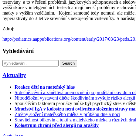
testovány, a to v řešení problémů, jazykových schopnostech a sledov
vyšší skóre v inteligenčních testech a mají menší problémy v chování,
matky s vyšším vzděláním. Kojení samotné tedy nemusí, ale může, stá
hyperaktivity do 3 let ve srovnání s nekojenými vrstevníky. S narůsta
Zdroj:
http://pediatrics.aappublications.org/content/early/2017/03/23/peds.2
Vyhledávání
Search
Aktuality
Reakce dětí na mateřský hlas
Srdečně-cévní a zánětlivá onemocnění po prodělání covidu a oč
Nitroděložní vystavení dítěte škodlivinám zvyšuje riziko alergií
Spouštěcím faktorem psoriázy může být psychický stres v dětst
Množství IgA v kolostru není ovlivněno složením stravy m
Změny složení mateřského mléka v průběhu dne a noci
Stravitelnost bílkovin a tuků z mateřského mléka a různých d
Kolostrum chrání před alergií na arašídy
Zeptejte se