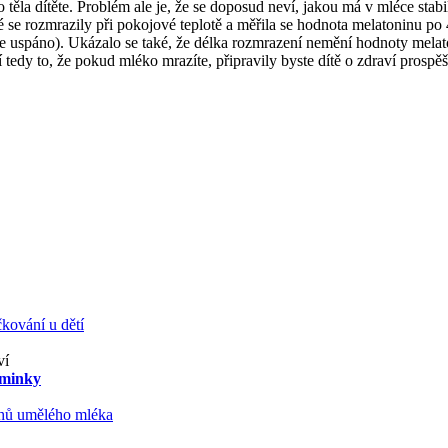
těla dítěte. Problém ale je, že se doposud neví, jakou má v mléce stab
se rozmrazily při pokojové teplotě a měřila se hodnota melatoninu po 
áze uspáno). Ukázalo se také, že délka rozmrazení nemění hodnoty mel
edy to, že pokud mléko mrazíte, připravily byste dítě o zdraví prospě
kování u dětí
ví
aminky
ruhů umělého mléka