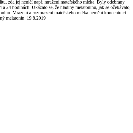
ilitu, zda jej neničí např. mražení mateřského mléka. Byly odebrány
4 a 24 hodinách. Ukázalo se, že hladiny melatoninu, jak se očekávalo,
atoninu. Mrazení a rozmrazení mateřského mléka nemění koncentraci
šný melatonin. 19.8.2019