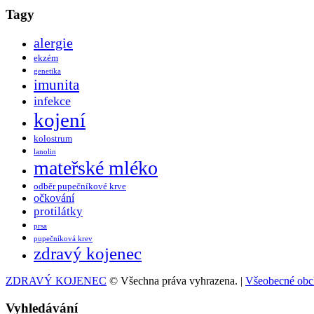
Tagy
alergie
ekzém
genetika
imunita
infekce
kojení
kolostrum
lanolin
mateřské mléko
odběr pupečníkové krve
očkování
protilátky
prsa
pupečníková krev
zdravý kojenec
ZDRAVÝ KOJENEC
© Všechna práva vyhrazena. |
Všeobecné obc
Vyhledávání