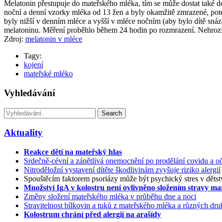
Melatonin přestupuje do mateřského mléka, tím se může dostat také do 
noční a denní vzorky mléka od 13 žen a byly okamžitě zmrazené, poté 
byly nižší v denním mléce a vyšší v mléce nočním (aby bylo dítě sn
melatoninu. Měření proběhlo během 24 hodin po rozmrazení. Nehrozí t
Zdroj:
melatonin v mléce
Tagy:
kojení
mateřské mléko
Vyhledávání
Search
Aktuality
Reakce dětí na mateřský hlas
Srdečně-cévní a zánětlivá onemocnění po prodělání covidu a oč
Nitroděložní vystavení dítěte škodlivinám zvyšuje riziko alergií
Spouštěcím faktorem psoriázy může být psychický stres v dětst
Množství IgA v kolostru není ovlivněno složením stravy m
Změny složení mateřského mléka v průběhu dne a noci
Stravitelnost bílkovin a tuků z mateřského mléka a různých d
Kolostrum chrání před alergií na arašídy