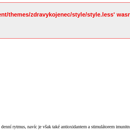
ent/themes/zdravykojenec/style/style.less' wasn
enní rytmus, navíc je však také antioxidantem a stimulátorem imunitní