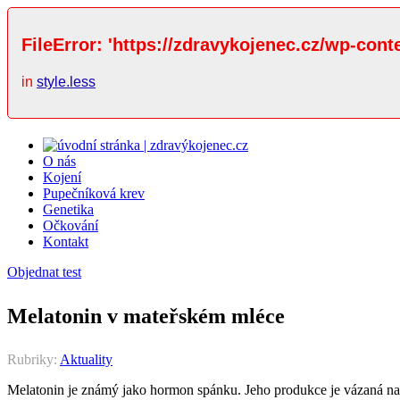
FileError: 'https://zdravykojenec.cz/wp-cont
in
style.less
O nás
Kojení
Pupečníková krev
Genetika
Očkování
Kontakt
Objednat test
Melatonin v mateřském mléce
Rubriky:
Aktuality
Melatonin je známý jako hormon spánku. Jeho produkce je vázaná na d