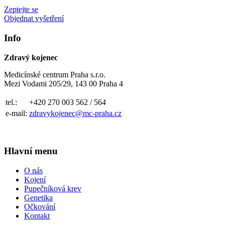
Zeptejte se
Objednat vyšetření
Info
Zdravý kojenec
Medicínské centrum Praha s.r.o.
Mezi Vodami 205/29, 143 00 Praha 4
tel.:
+420 270 003 562 / 564
e-mail:
zdravykojenec@mc-praha.cz
Hlavní menu
O nás
Kojení
Pupečníková krev
Genetika
Očkování
Kontakt