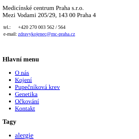
Medicínské centrum Praha s.r.o.
Mezi Vodami 205/29, 143 00 Praha 4
tel.:
+420 270 003 562 / 564
e-mail:
zdravykojenec@mc-praha.cz
Hlavní menu
O nás
Kojení
Pupečníková krev
Genetika
Očkování
Kontakt
Tagy
alergie