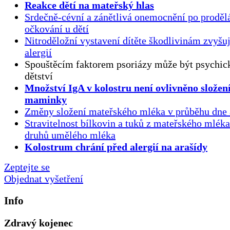
Reakce dětí na mateřský hlas
Srdečně-cévní a zánětlivá onemocnění po proděl
očkování u dětí
Nitroděložní vystavení dítěte škodlivinám zvyšuj
alergií
Spouštěcím faktorem psoriázy může být psychick
dětství
Množství IgA v kolostru není ovlivněno složen
maminky
Změny složení mateřského mléka v průběhu dne 
Stravitelnost bílkovin a tuků z mateřského mlék
druhů umělého mléka
Kolostrum chrání před alergií na arašídy
Zeptejte se
Objednat vyšetření
Info
Zdravý kojenec