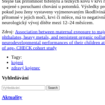
Stejně tak přítomnost bifenylů a těžkých kovů v krvi 
spojené s poruchami chování u potomků. Výsledky pro
pokud jsou ženy vystaveny vyjmenovaným škodliviná
přítomné v jejich moči, krvi či mléce, má to negativní
neurologický vývoj dítěte mezi 12‒24 měsícem.
Zdroj:
Association between maternal exposure to maj
phthalates, heavy metals, and persistent organic pollut
neurodevelopmental performances of their children at 
of age- CHECK cohort study
Tagy:
kojení
zdravý kojenec
Vyhledávání
Search
Aktuality