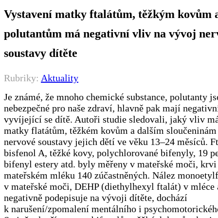
Vystavení matky ftalátům, těžkým kovům 
polutantům má negativní vliv na vývoj ne
soustavy dítěte
Rubriky:
Aktuality
Je známé, že mnoho chemické substance, polutanty js
nebezpečné pro naše zdraví, hlavně pak mají negativn
vyvíjející se dítě. Autoři studie sledovali, jaký vliv m
matky flatátům, těžkém kovům a dalším sloučeninám
nervové soustavy jejich dětí ve věku 13‒24 měsíců. Ft
bisfenol A, těžké kovy, polychlorované bifenyly, 19 pe
bifenyl estery atd. byly měřeny v mateřské moči, krvi
mateřském mléku 140 zúčastněných. Nález monoetylf
v mateřské moči, DEHP (diethylhexyl ftalát) v mléce 
negativně podepisuje na vývoji dítěte, dochází
k narušení/zpomalení mentálního i psychomotorickéh