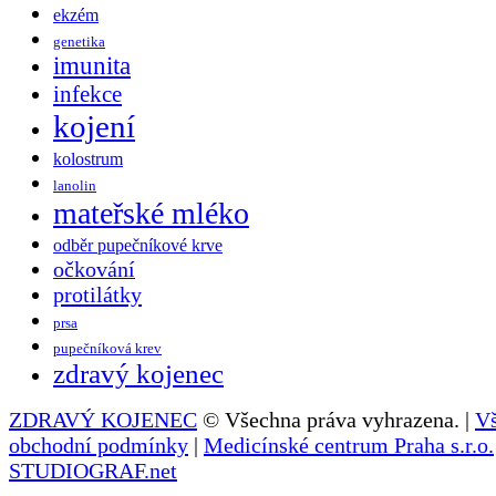
ekzém
genetika
imunita
infekce
kojení
kolostrum
lanolin
mateřské mléko
odběr pupečníkové krve
očkování
protilátky
prsa
pupečníková krev
zdravý kojenec
ZDRAVÝ KOJENEC
© Všechna práva vyhrazena. |
V
obchodní podmínky
|
Medicínské centrum Praha s.r.o.
STUDIOGRAF.net