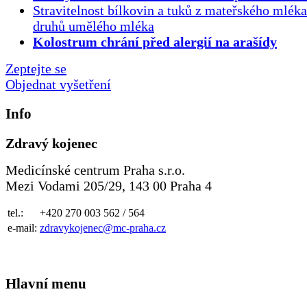
Stravitelnost bílkovin a tuků z mateřského mlék
druhů umělého mléka
Kolostrum chrání před alergií na arašídy
Zeptejte se
Objednat vyšetření
Info
Zdravý kojenec
Medicínské centrum Praha s.r.o.
Mezi Vodami 205/29, 143 00 Praha 4
tel.:
+420 270 003 562 / 564
e-mail:
zdravykojenec@mc-praha.cz
Hlavní menu