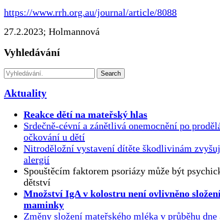
https://www.rrh.org.au/journal/article/8088
27.2.2023; Holmannová
Vyhledávání
Search
Aktuality
Reakce dětí na mateřský hlas
Srdečně-cévní a zánětlivá onemocnění po proděl
očkování u dětí
Nitroděložní vystavení dítěte škodlivinám zvyšuj
alergií
Spouštěcím faktorem psoriázy může být psychick
dětství
Množství IgA v kolostru není ovlivněno složen
maminky
Změny složení mateřského mléka v průběhu dne 