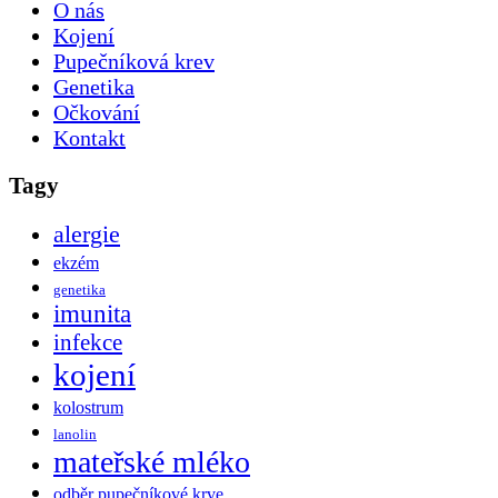
O nás
Kojení
Pupečníková krev
Genetika
Očkování
Kontakt
Tagy
alergie
ekzém
genetika
imunita
infekce
kojení
kolostrum
lanolin
mateřské mléko
odběr pupečníkové krve