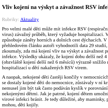
Vliv kojení na výskyt a závažnost RSV infe
Rubriky:
Aktuality
Pro velmi malé děti může mít infekce RSV (respiračn
virus) závažný průběh, který vyžaduje hospitalizaci. 
způsobuje záněty horních a dolních cest dýchacích. V
přehledovém článku autoři vyhodnotili data 29 studií,
zkoumaly, zda má kojení vliv na výskyt a závažnost
infekce. Výsledky ukázaly, že kojení dobu delší než 4
(obzvláště kojení delší než 6 měsíců) výrazně snížilo 
hospitalizací u dětí nakažených RSV virem.
A naopak, nekojené děti častěji končily v nemocnicíc
se dostaly kojené děti do nemocnice, zůstávaly v ní kr
nemusel jim být tak často podáván kyslík v porovnání
nekojenými dětmi. Jak je patrné, kojení dětem umožní
virové infekci bránit. Je tedy důležité, aby maminky,
mohou, děti kojily.