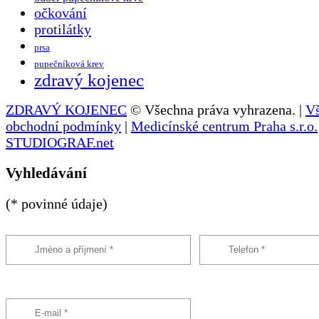
očkování
protilátky
prsa
pupečníková krev
zdravý kojenec
ZDRAVÝ KOJENEC
© Všechna práva vyhrazena. |
V
obchodní podmínky
|
Medicínské centrum Praha s.r.o.
STUDIOGRAF.net
Vyhledávání
(* povinné údaje)