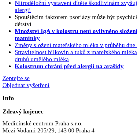
Nitroděložní vystavení dítěte škodlivinám zvyšuj
alergií
Spouštěcím faktorem psoriázy může být psychick
dětství
Množství IgA v kolostru není ovlivněno složen
maminky
Změny složení mateřského mléka v průběhu dne 
Stravitelnost bílkovin a tuků z mateřského mlék
druhů umělého mléka
Kolostrum chrání před alergií na arašídy
Zeptejte se
Objednat vyšetření
Info
Zdravý kojenec
Medicínské centrum Praha s.r.o.
Mezi Vodami 205/29, 143 00 Praha 4