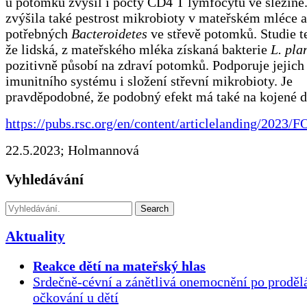
u potomků zvýšil i počty CD4 T lymfocytů ve slezině.
zvýšila také pestrost mikrobioty v mateřském mléce 
potřebných
Bacteroidetes
ve střevě potomků. Studie t
že lidská, z mateřského mléka získaná bakterie
L. pla
pozitivně působí na zdraví potomků. Podporuje jejich 
imunitního systému i složení střevní mikrobioty. Je
pravděpodobné, že podobný efekt má také na kojené d
https://pubs.rsc.org/en/content/articlelanding/202
22.5.2023; Holmannová
Vyhledávání
Search
Aktuality
Reakce dětí na mateřský hlas
Srdečně-cévní a zánětlivá onemocnění po proděl
očkování u dětí