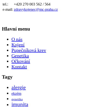
tel.:
+420 270 003 562 / 564
e-mail:
zdravykojenec@mc-praha.cz
Hlavní menu
O nás
Kojení
Pupečníková krev
Genetika
Očkování
Kontakt
Tagy
alergie
ekzém
genetika
imunita