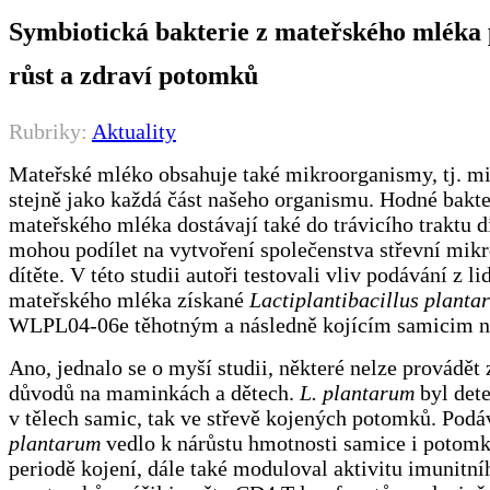
Symbiotická bakterie z mateřského mléka
růst a zdraví potomků
Rubriky:
Aktuality
Mateřské mléko obsahuje také mikroorganismy, tj. mi
stejně jako každá část našeho organismu. Hodné bakte
mateřského mléka dostávají také do trávicího traktu dí
mohou podílet na vytvoření společenstva střevní mik
dítěte. V této studii autoři testovali vliv podávání z l
mateřského mléka získané
Lactiplantibacillus planta
WLPL04-06e těhotným a následně kojícím samicim n
Ano, jednalo se o myší studii, některé nelze provádět 
důvodů na maminkách a dětech.
L. plantarum
byl det
v tělech samic, tak ve střevě kojených potomků. Pod
plantarum
vedlo k nárůstu hmotnosti samice i potomk
periodě kojení, dále také moduloval aktivitu imunitn