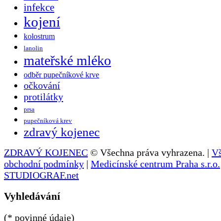
infekce
kojení
kolostrum
lanolin
mateřské mléko
odběr pupečníkové krve
očkování
protilátky
prsa
pupečníková krev
zdravý kojenec
ZDRAVÝ KOJENEC
© Všechna práva vyhrazena. |
V
obchodní podmínky
|
Medicínské centrum Praha s.r.o.
STUDIOGRAF.net
Vyhledávání
(* povinné údaje)