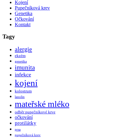
Kojení
Pupečníková krev
Genetika
Očkování
Kontakt
Tagy
alergie
ekzém
genetika
imunita
infekce
kojení
kolostrum
lanolin
mateřské mléko
odběr pupečníkové krve
očkování
protilátky
prsa
pupečníková krev