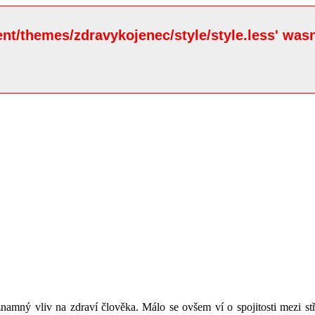
ent/themes/zdravykojenec/style/style.less' wasn
namný vliv na zdraví člověka. Málo se ovšem ví o spojitosti mezi st