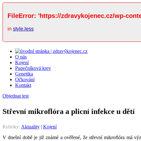
FileError: 'https://zdravykojenec.cz/wp-cont
in
style.less
O nás
Kojení
Pupečníková krev
Genetika
Očkování
Kontakt
Objednat test
Střevní mikroflóra a plicní infekce u dětí
Rubriky:
Aktuality
|
Kojení
V dnešní době je již známé a ověřené, že střevní mikroflóra má výz