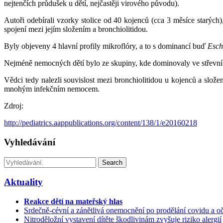
nejtenčích průdušek u dětí, nejčastěji virového původu).
Autoři odebírali vzorky stolice od 40 kojenců (cca 3 měsíce starých)
spojení mezi jejím složením a bronchiolitidou.
Byly objeveny 4 hlavní profily mikroflóry, a to s dominancí buď
Esch
Nejméně nemocných dětí bylo ze skupiny, kde dominovaly ve střevní
Vědci tedy nalezli souvislost mezi bronchiolitidou u kojenců a slože
mnohým infekčním nemocem.
Zdroj:
http://pediatrics.aappublications.org/content/138/1/e20160218
Vyhledávání
Search
Aktuality
Reakce dětí na mateřský hlas
Srdečně-cévní a zánětlivá onemocnění po prodělání covidu a oč
Nitroděložní vystavení dítěte škodlivinám zvyšuje riziko alergií