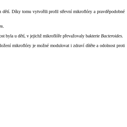
h dětí. Díky tomu vytvořili profil střevní mikroflóry a pravděpodobné
um
.
t byla u dětí, v jejichž mikroflóře převažovaly bakterie
Bacteroides
.
ložení mikroflóry je možné modulovat i zdraví dítěte a odolnost proti