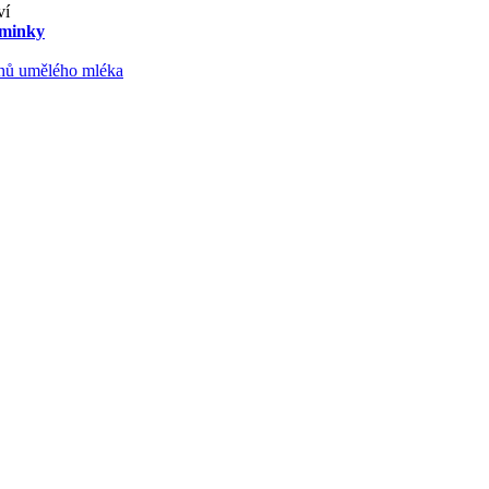
ví
aminky
ruhů umělého mléka