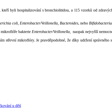
, kteří byli hospitalizování s bronchiolitidou, a 115 vzorků od zdravýc
erichia coli, Enterobacter/Veillonella, Bacteroides
, nebo
Bifidobacteri
 mikroflóře bakterie
Enterobacter/Veillonella,
naopak nejvyšší nemocnos
ním střevní mikroflóry. Je pravděpodobné, že díky udržení správného s
kování u dětí