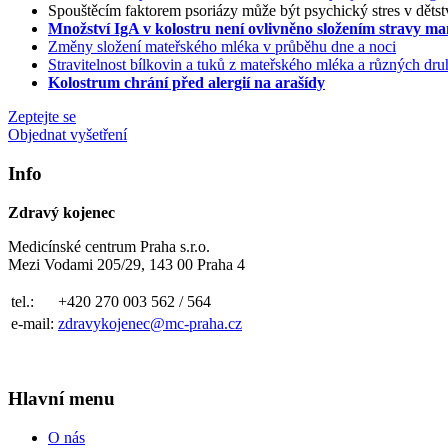
Spouštěcím faktorem psoriázy může být psychický stres v dětst
Množství IgA v kolostru není ovlivněno složením stravy m
Změny složení mateřského mléka v průběhu dne a noci
Stravitelnost bílkovin a tuků z mateřského mléka a různých d
Kolostrum chrání před alergií na arašídy
Zeptejte se
Objednat vyšetření
Info
Zdravý kojenec
Medicínské centrum Praha s.r.o.
Mezi Vodami 205/29, 143 00 Praha 4
tel.:
+420 270 003 562 / 564
e-mail:
zdravykojenec@mc-praha.cz
Hlavní menu
O nás