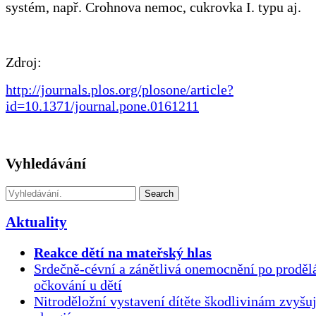
systém, např. Crohnova nemoc, cukrovka I. typu aj.
Zdroj:
http://journals.plos.org/plosone/article?
id=10.1371/journal.pone.0161211
Vyhledávání
Search
Aktuality
Reakce dětí na mateřský hlas
Srdečně-cévní a zánětlivá onemocnění po proděl
očkování u dětí
Nitroděložní vystavení dítěte škodlivinám zvyšuj