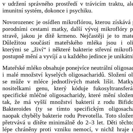
v udržení správného prostředí v trávicím traktu, al
imunitní systém, dokonce i psychiku.
Novorozenec je osídlen mikroflórou, kterou získává
porodními cestami matky, další vývoj mikroflóry p
stravě, jakou je dítě krmeno. Nejčastěji je to mat
Důležitou součástí mateřského mléka jsou i oli
kterými se „živí“ i některé bakterie střevní mikrofl
postupně mění a vyvíjí a u každého jedince je unikátní
Mateřské mléko obsahuje ponejvíce neutrální oligosa
i malé množství kyselých oligosacharidů. Složení o
se může v mléce jednotlivých matek lišit. Matky
nositelkami genu, který kóduje fukosyltransfer
specifické mléčné oligosacharidy, které mění slože
tak, že má vyšší množství bakterií z rodu Bifid
Bakteroides (ty se tímto specifickým oligosach
naopak chyběly bakterie rodu Prevotella. Toto slože
přetrvává u dítěte minimálně do 2‒3 let. Děti těch
lépe chráněny proti vzniku nemocí, v nichž hraje r