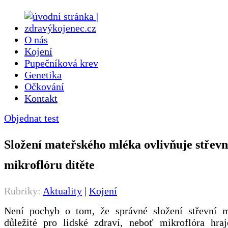
O nás
Kojení
Pupečníková krev
Genetika
Očkování
Kontakt
Objednat test
Složení mateřského mléka ovlivňuje střevn
mikroflóru dítěte
Rubriky:
Aktuality
|
Kojení
Není pochyb o tom, že správné složení střevní m
důležité pro lidské zdraví, neboť mikroflóra hraj