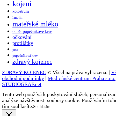
kojení
kolostrum
lanolin
mateřské mléko
odběr pupečníkové krve
očkování
protilátky
prsa
pupečníková krev
zdravý kojenec
ZDRAVÝ KOJENEC
© Všechna práva vyhrazena. |
V
obchodní podmínky
|
Medicínské centrum Praha s.r.o.
STUDIOGRAF.net
Tento web používá k poskytování služeb, personalizac
analýze návštěvnosti soubory cookie. Používáním toh
tím souhlasíte.
Souhlasím