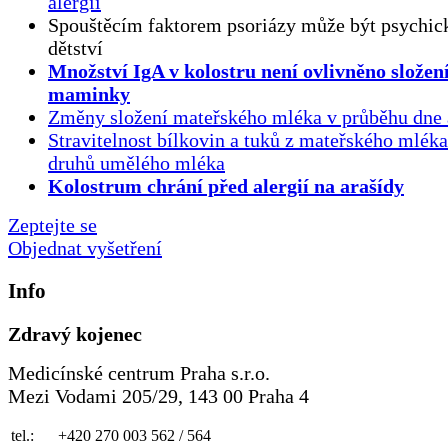
alergií
Spouštěcím faktorem psoriázy může být psychick
dětství
Množství IgA v kolostru není ovlivněno složen
maminky
Změny složení mateřského mléka v průběhu dne 
Stravitelnost bílkovin a tuků z mateřského mlék
druhů umělého mléka
Kolostrum chrání před alergií na arašídy
Zeptejte se
Objednat vyšetření
Info
Zdravý kojenec
Medicínské centrum Praha s.r.o.
Mezi Vodami 205/29, 143 00 Praha 4
tel.:
+420 270 003 562 / 564