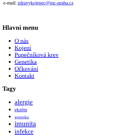
e-mail:
zdravykojenec@mc-praha.cz
Hlavní menu
O nás
Kojení
Pupečníková krev
Genetika
Očkování
Kontakt
Tagy
alergie
ekzém
genetika
imunita
infekce