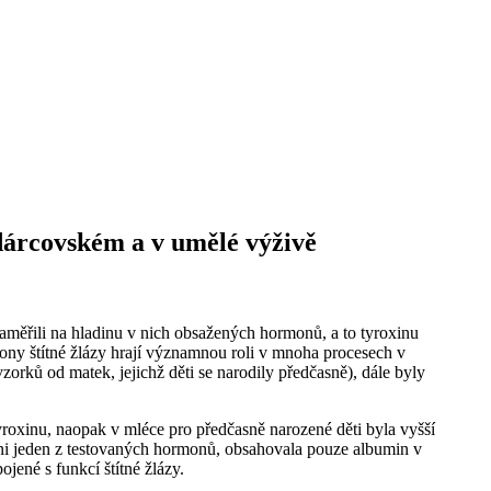
dárcovském a v umělé výživě
aměřili na hladinu v nich obsažených hormonů, a to tyroxinu
ony štítné žlázy hrají významnou roli v mnoha procesech v
rků od matek, jejichž děti se narodily předčasně), dále byly
roxinu, naopak v mléce pro předčasně narozené děti byla vyšší
ni jeden z testovaných hormonů, obsahovala pouze albumin v
ené s funkcí štítné žlázy.