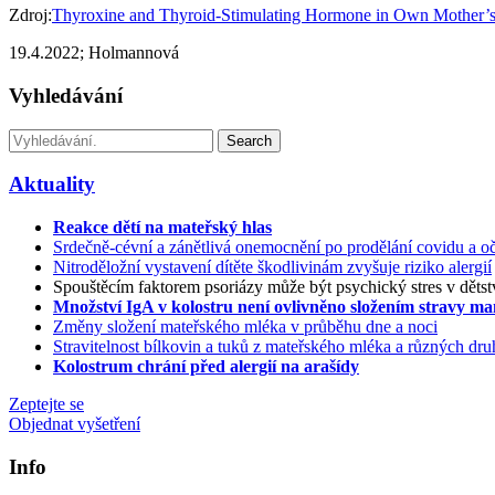
Zdroj:
Thyroxine and Thyroid-Stimulating Hormone in Own Mother’s 
19.4.2022; Holmannová
Vyhledávání
Search
Aktuality
Reakce dětí na mateřský hlas
Srdečně-cévní a zánětlivá onemocnění po prodělání covidu a oč
Nitroděložní vystavení dítěte škodlivinám zvyšuje riziko alergií
Spouštěcím faktorem psoriázy může být psychický stres v dětst
Množství IgA v kolostru není ovlivněno složením stravy m
Změny složení mateřského mléka v průběhu dne a noci
Stravitelnost bílkovin a tuků z mateřského mléka a různých d
Kolostrum chrání před alergií na arašídy
Zeptejte se
Objednat vyšetření
Info