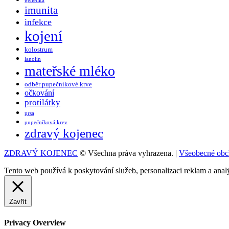
genetika
imunita
infekce
kojení
kolostrum
lanolin
mateřské mléko
odběr pupečníkové krve
očkování
protilátky
prsa
pupečníková krev
zdravý kojenec
ZDRAVÝ KOJENEC
© Všechna práva vyhrazena. |
Všeobecné obc
Tento web používá k poskytování služeb, personalizaci reklam a anal
Zavřít
Privacy Overview