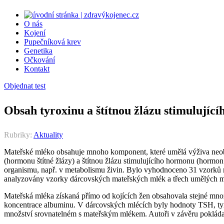
O nás
Kojení
Pupečníková krev
Genetika
Očkování
Kontakt
Objednat test
Obsah tyroxinu a štítnou žlázu stimulují
Rubriky:
Aktuality
Mateřské mléko obsahuje mnoho komponent, které umělá výživa neobsah
(hormonu štítné žlázy) a štítnou žlázu stimulujícího hormonu (hormo
organismu, např. v metabolismu živin. Bylo vyhodnoceno 31 vzorků ma
analyzovány vzorky dárcovských mateřských mlék a třech umělých m
Mateřská mléka získaná přímo od kojících žen obsahovala stejné množ
koncentrace albuminu. V dárcovských mlécích byly hodnoty TSH, tyr
množství srovnatelném s mateřským mlékem. Autoři v závěru pokládaj