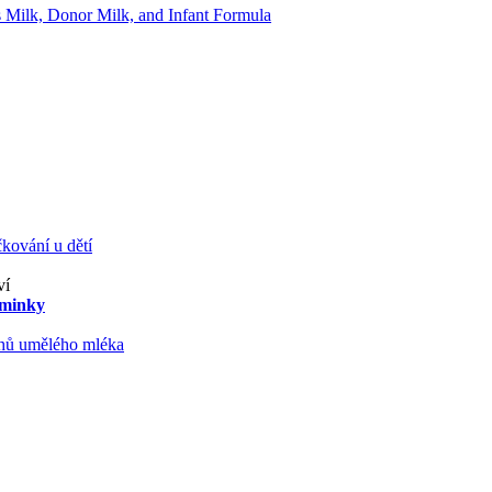
Milk, Donor Milk, and Infant Formula
kování u dětí
ví
aminky
ruhů umělého mléka