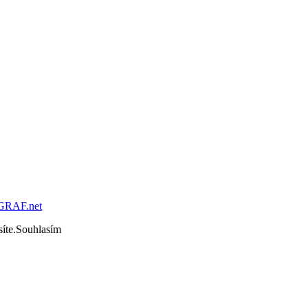
RAF.net
íte.
Souhlasím