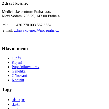
Zdravý kojenec
Medicínské centrum Praha s.r.o.
Mezi Vodami 205/29, 143 00 Praha 4
tel.:
+420 270 003 562 / 564
e-mail:
zdravykojenec@mc-praha.cz
Hlavní menu
O nás
Kojení
Pupečníková krev
Genetika
Očkování
Kontakt
Tagy
alergie
ekzém