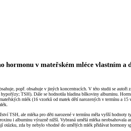
cího hormonu v mateřském mléce vlastním a 
uje, popř. obsahuje v jiných koncentracích. V této studii se autoři z
n hypofýzy; TSH). Dále se hodnotila hladina bílkoviny albuminu. Horm
teřských mlék (16 vzorků od matek dětí narozených v termínu a 15 vzo
lék.
ství TSH, ale mléka pro děti narozené v termínu měla vyšší hodnoty ty
oxinu i albuminu výrazně nižší. Vybraná umělá mléka neobsahovala a
í otázku, zda by nebylo vhodné do umělých mlék přidávat hormony spoj