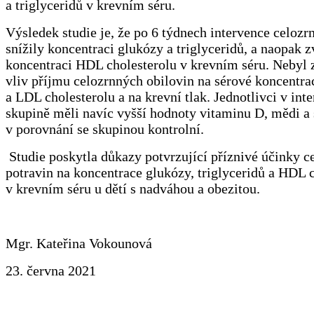
a triglyceridů v krevním séru.
Výsledek studie je, že po 6 týdnech intervence celozr
snížily koncentraci glukózy a triglyceridů, a naopak z
koncentraci HDL cholesterolu v krevním séru. Nebyl 
vliv příjmu celozrnných obilovin na sérové koncentr
a LDL cholesterolu a na krevní tlak. Jednotlivci v int
skupině měli navíc vyšší hodnoty vitaminu D, mědi a
v porovnání se skupinou kontrolní.
Studie poskytla důkazy potvrzující příznivé účinky 
potravin na koncentrace glukózy, triglyceridů a HDL 
v krevním séru u dětí s nadváhou a obezitou.
Mgr. Kateřina Vokounová
23. června 2021