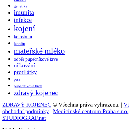
genetika
imunita
infekce
kojení
kolostrum
lanolin
mateřské mléko
odběr pupečníkové krve
očkování
protilátky
prsa
pupečníková krev
zdravý kojenec
ZDRAVÝ KOJENEC
© Všechna práva vyhrazena. |
V
obchodní podmínky
|
Medicínské centrum Praha s.r.o.
STUDIOGRAF.net