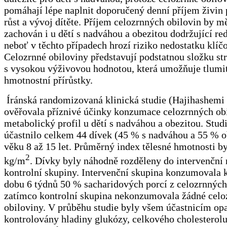
pomáhají lépe naplnit doporučený denní příjem živin 
růst a vývoj dítěte. Příjem celozrnných obilovin by m
zachován i u dětí s nadváhou a obezitou dodržující red
neboť v těchto případech hrozí riziko nedostatku klíč
Celozrnné obiloviny představují podstatnou složku st
s vysokou výživovou hodnotou, která umožňuje tlumit
hmotnostní přírůstky.
Íránská randomizovaná klinická studie (Hajihashemi e
ověřovala příznivé účinky konzumace celozrnných ob
metabolický profil u dětí s nadváhou a obezitou. Studi
účastnilo celkem 44 dívek (45 % s nadváhou a 55 % o
věku 8 až 15 let. Průměrný index tělesné hmotnosti by
2
kg/m
. Dívky byly náhodně rozděleny do intervenční
kontrolní skupiny. Intervenční skupina konzumovala 
dobu 6 týdnů 50 % sacharidových porcí z celozrnných
zatímco kontrolní skupina nekonzumovala žádné celo
obiloviny. V průběhu studie byly všem účastnicím o
kontrolovány hladiny glukózy, celkového cholestero