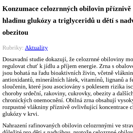
Konzumace celozrnných obilovin příznivě 
hladinu glukózy a triglyceridů u dětí s na
obezitou
Rubriky:
Aktuality
Dosavadní studie dokazují, že celozrnné obiloviny 
regulovat chuť k jídlu a příjem energie. Zrna s obalo
jsou bohatá na řadu bioaktivních živin, včetně vláknin
antioxidantů, minerálních látek, vitamínů, lignanů a 
sloučenin, které jsou asociovány s poklesem rizika i
choroby srdeční, rakoviny, cukrovky, obezity a dalšíc
chronických onemocnění. Obilná zrna obsahují vysok
rozpustné vlákniny příznivě ovlivňující koncentrace c
glukózy v krvi.
Nahrazení rafinovaných obilovin celozrnnými ve strav
důležité pro děti s nadváhou, protože celozrnné obilo