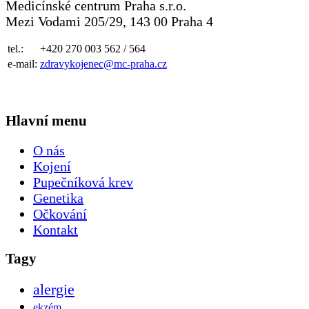
Medicínské centrum Praha s.r.o.
Mezi Vodami 205/29, 143 00 Praha 4
tel.:
+420 270 003 562 / 564
e-mail:
zdravykojenec@mc-praha.cz
Hlavní menu
O nás
Kojení
Pupečníková krev
Genetika
Očkování
Kontakt
Tagy
alergie
ekzém