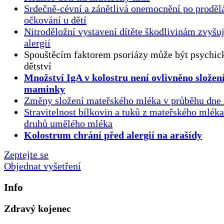
Srdečně-cévní a zánětlivá onemocnění po proděl
očkování u dětí
Nitroděložní vystavení dítěte škodlivinám zvyšuj
alergií
Spouštěcím faktorem psoriázy může být psychick
dětství
Množství IgA v kolostru není ovlivněno složen
maminky
Změny složení mateřského mléka v průběhu dne 
Stravitelnost bílkovin a tuků z mateřského mlék
druhů umělého mléka
Kolostrum chrání před alergií na arašídy
Zeptejte se
Objednat vyšetření
Info
Zdravý kojenec