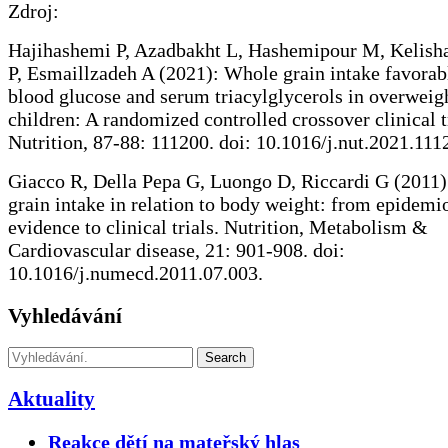
Zdroj:
Hajihashemi P, Azadbakht L, Hashemipour M, Kelisha
P, Esmaillzadeh A (2021): Whole grain intake favorab
blood glucose and serum triacylglycerols in overweig
children: A randomized controlled crossover clinical tr
Nutrition, 87-88: 111200. doi: 10.1016/j.nut.2021.111
Giacco R, Della Pepa G, Luongo D, Riccardi G (2011
grain intake in relation to body weight: from epidemi
evidence to clinical trials. Nutrition, Metabolism &
Cardiovascular disease, 21: 901-908. doi:
10.1016/j.numecd.2011.07.003.
Vyhledávání
Search
Aktuality
Reakce dětí na mateřský hlas