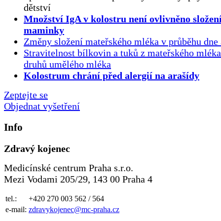
dětství
Množství IgA v kolostru není ovlivněno složen
maminky
Změny složení mateřského mléka v průběhu dne 
Stravitelnost bílkovin a tuků z mateřského mlék
druhů umělého mléka
Kolostrum chrání před alergií na arašídy
Zeptejte se
Objednat vyšetření
Info
Zdravý kojenec
Medicínské centrum Praha s.r.o.
Mezi Vodami 205/29, 143 00 Praha 4
tel.:
+420 270 003 562 / 564
e-mail:
zdravykojenec@mc-praha.cz