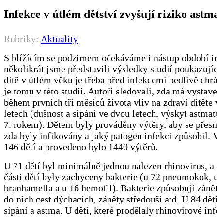
Infekce v útlém dětství zvyšují riziko astm
Rubriky:
Aktuality
S blížícím se podzimem očekáváme i nástup období in
několikrát jsme představili výsledky studií poukazujíc
dítě v útlém věku je třeba před infekcemi bedlivě chrá
je tomu v této studii. Autoři sledovali, zda má vystav
během prvních tří měsíců života vliv na zdraví dítěte 
letech (dušnost a sípání ve dvou letech, výskyt astmat
7. rokem). Dětem byly prováděny výtěry, aby se přesn
zda byly infikovány a jaký patogen infekci způsobil. V
146 dětí a provedeno bylo 1440 výtěrů.
U 71 dětí byl minimálně jednou nalezen rhinovirus, a 
části dětí byly zachyceny bakterie (u 72 pneumokok, 
branhamella a u 16 hemofil). Bakterie způsobují zánět
dolních cest dýchacích, záněty středouší atd. U 84 dětí
sípání a astma. U dětí, které prodělaly rhinovirové inf