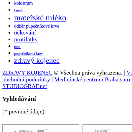
kolostrum
lanolin
mateřské mléko
odběr pupečníkové krve
očkování
protilátky
prsa
pupečníková krev
zdravý kojenec
ZDRAVÝ KOJENEC
© Všechna práva vyhrazena. |
V
obchodní podmínky
|
Medicínské centrum Praha s.r.o.
STUDIOGRAF.net
Vyhledávání
(* povinné údaje)