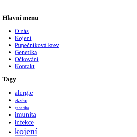
Hlavní menu
O nás
Kojení
Pupečníková krev
Genetika
Očkování
Kontakt
Tagy
alergie
ekzém
genetika
imunita
infekce
kojení