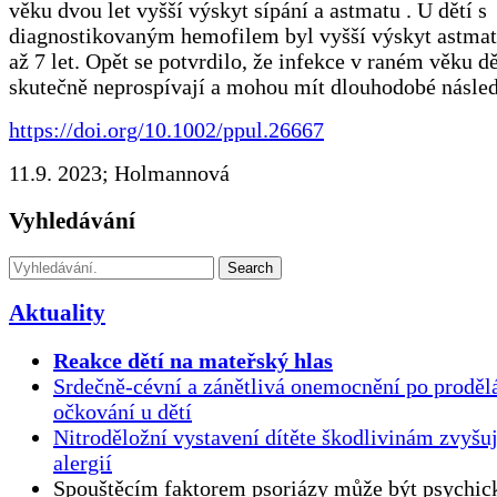
věku dvou let vyšší výskyt sípání a astmatu . U dětí s
diagnostikovaným hemofilem byl vyšší výskyt astmat
až 7 let. Opět se potvrdilo, že infekce v raném věku 
skutečně neprospívají a mohou mít dlouhodobé násle
https://doi.org/10.1002/ppul.26667
11.9. 2023; Holmannová
Vyhledávání
Search
Aktuality
Reakce dětí na mateřský hlas
Srdečně-cévní a zánětlivá onemocnění po proděl
očkování u dětí
Nitroděložní vystavení dítěte škodlivinám zvyšuj
alergií
Spouštěcím faktorem psoriázy může být psychick