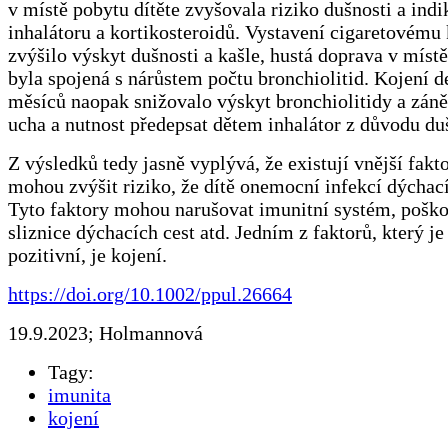
v místě pobytu dítěte zvyšovala riziko dušnosti a indi
inhalátoru a kortikosteroidů. Vystavení cigaretovému 
zvýšilo výskyt dušnosti a kašle, hustá doprava v místě
byla spojená s nárůstem počtu bronchiolitid. Kojení de
měsíců naopak snižovalo výskyt bronchiolitidy a záně
ucha a nutnost předepsat dětem inhalátor z důvodu du
Z výsledků tedy jasně vyplývá, že existují vnější fakto
mohou zvýšit riziko, že dítě onemocní infekcí dýchací
Tyto faktory mohou narušovat imunitní systém, pošk
sliznice dýchacích cest atd. Jedním z faktorů, který j
pozitivní, je kojení.
https://doi.org/10.1002/ppul.26664
19.9.2023; Holmannová
Tagy:
imunita
kojení