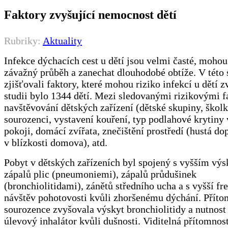
Faktory zvyšující nemocnost dětí
Rubriky:
Aktuality
Infekce dýchacích cest u dětí jsou velmi časté, mohou
závažný průběh a zanechat dlouhodobé obtíže. V této s
zjišťovali faktory, které mohou riziko infekcí u dětí z
studii bylo 1344 dětí. Mezi sledovanými rizikovými f
navštěvování dětských zařízení (dětské skupiny, škol
sourozenci, vystavení kouření, typ podlahové krytiny
pokoji, domácí zvířata, znečištění prostředí (hustá do
v blízkosti domova), atd.
Pobyt v dětských zařízeních byl spojený s vyšším vý
zápalů plic (pneumoniemi), zápalů průdušinek
(bronchiolitidami), zánětů středního ucha a s vyšší fr
návštěv pohotovosti kvůli zhoršenému dýchání. Příto
sourozence zvyšovala výskyt bronchiolitidy a nutnost
úlevový inhalátor kvůli dušnosti. Viditelná přítomnost