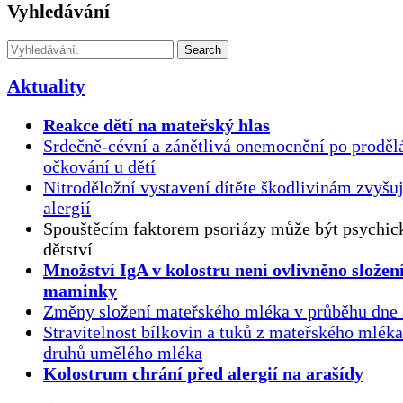
Vyhledávání
Search
Aktuality
Reakce dětí na mateřský hlas
Srdečně-cévní a zánětlivá onemocnění po proděl
očkování u dětí
Nitroděložní vystavení dítěte škodlivinám zvyšuj
alergií
Spouštěcím faktorem psoriázy může být psychick
dětství
Množství IgA v kolostru není ovlivněno složen
maminky
Změny složení mateřského mléka v průběhu dne 
Stravitelnost bílkovin a tuků z mateřského mlék
druhů umělého mléka
Kolostrum chrání před alergií na arašídy