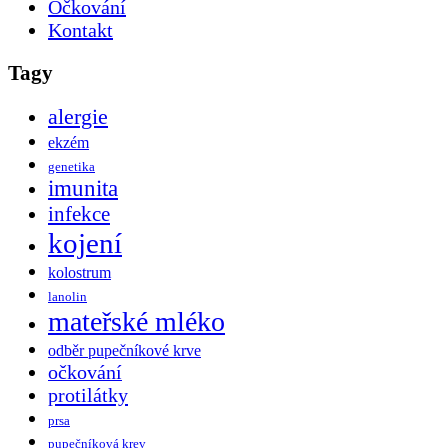
Očkování
Kontakt
Tagy
alergie
ekzém
genetika
imunita
infekce
kojení
kolostrum
lanolin
mateřské mléko
odběr pupečníkové krve
očkování
protilátky
prsa
pupečníková krev