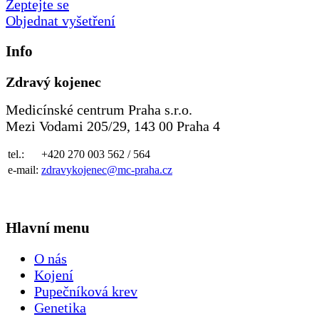
Zeptejte se
Objednat vyšetření
Info
Zdravý kojenec
Medicínské centrum Praha s.r.o.
Mezi Vodami 205/29, 143 00 Praha 4
tel.:
+420 270 003 562 / 564
e-mail:
zdravykojenec@mc-praha.cz
Hlavní menu
O nás
Kojení
Pupečníková krev
Genetika