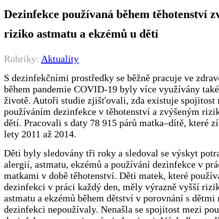
Dezinfekce používaná během těhotenství z
riziko astmatu a ekzémů u dětí
Rubriky:
Aktuality
S dezinfekčními prostředky se běžně pracuje ve zdrav
během pandemie COVID-19 byly více využívány tak
životě. Autoři studie zjišťovali, zda existuje spojitost
používáním dezinfekce v těhotenství a zvýšeným rizik
dětí. Pracovali s daty 78 915 párů matka–dítě, které z
lety 2011 až 2014.
Děti byly sledovány tři roky a sledoval se výskyt pot
alergií, astmatu, ekzémů a používání dezinfekce v prác
matkami v době těhotenství. Děti matek, které použív
dezinfekci v práci každý den, měly výrazně vyšší rizi
astmatu a ekzémů během dětství v porovnání s dětmi 
dezinfekci nepoužívaly. Nenašla se spojitost mezi po