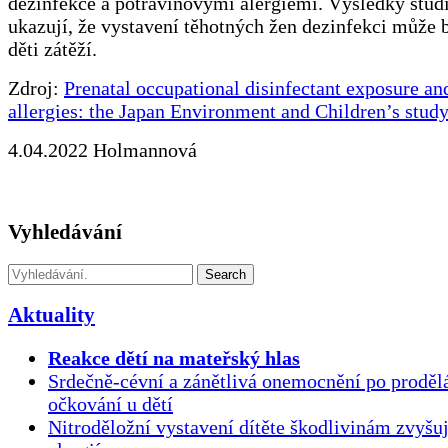
dezinfekce a potravinovými alergiemi. Výsledky stud
ukazují, že vystavení těhotných žen dezinfekci může b
děti zátěží.
Zdroj:
Prenatal occupational disinfectant exposure an
allergies: the Japan Environment and Children’s stud
4.04.2022 Holmannová
Vyhledávání
Search
Aktuality
Reakce dětí na mateřský hlas
Srdečně-cévní a zánětlivá onemocnění po proděl
očkování u dětí
Nitroděložní vystavení dítěte škodlivinám zvyšuj