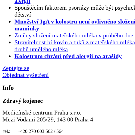
alergií
Spouštěcím faktorem psoriázy může být psychick
dětství
Množství IgA v kolostru není ovlivněno složen
maminky
Změny složení mateřského mléka v průběhu dne 
Stravitelnost bílkovin a tuků z mateřského mlék
druhů umělého mléka
Kolostrum chrání před alergií na arašídy
Zeptejte se
Objednat vyšetření
Info
Zdravý kojenec
Medicínské centrum Praha s.r.o.
Mezi Vodami 205/29, 143 00 Praha 4
tel.:
+420 270 003 562 / 564