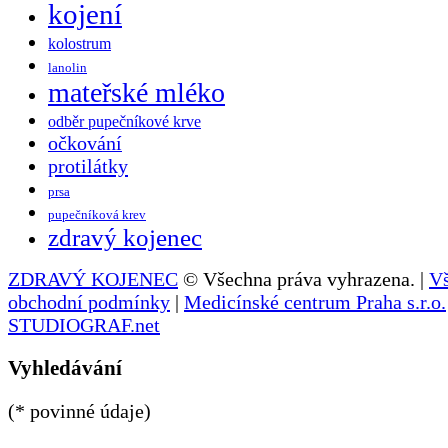
kojení
kolostrum
lanolin
mateřské mléko
odběr pupečníkové krve
očkování
protilátky
prsa
pupečníková krev
zdravý kojenec
ZDRAVÝ KOJENEC
© Všechna práva vyhrazena. |
V
obchodní podmínky
|
Medicínské centrum Praha s.r.o.
STUDIOGRAF.net
Vyhledávání
(* povinné údaje)