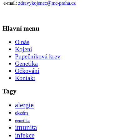
e-mail:
zdravykojenec@mc-praha.cz
Hlavní menu
O nás
Kojení
Pupečníková krev
Genetika
Očkování
Kontakt
Tagy
alergie
ekzém
genetika
imunita
infekce