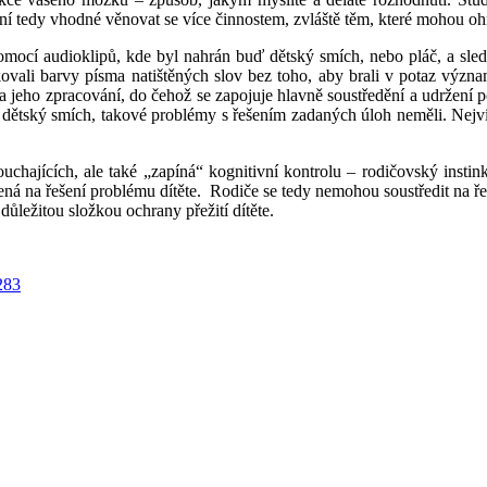
ení tedy vhodné věnovat se více činnostem, zvláště těm, které mohou ohr
omocí audioklipů, kde byl nahrán buď dětský smích, nebo pláč, a sled
tifikovali barvy písma natištěných slov bez toho, aby brali v potaz v
a jeho zpracování, do čehož se zapojuje hlavně soustředění a udržení 
 dětský smích, takové problémy s řešením zadaných úloh neměli. Nejvíc
uchajících, ale také „zapíná“ kognitivní kontrolu ‒ rodičovský instin
řená na řešení problému dítěte. Rodiče se tedy nemohou soustředit na řeš
 důležitou složkou ochrany přežití dítěte.
283