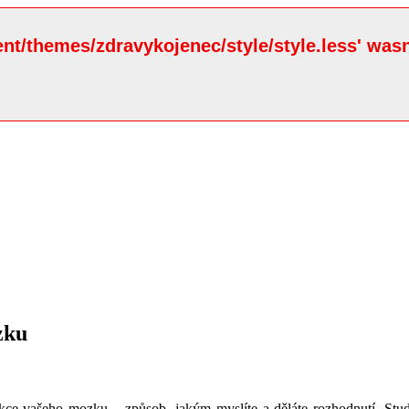
ent/themes/zdravykojenec/style/style.less' wasn
zku
funkce vašeho mozku – způsob, jakým myslíte a děláte rozhodnutí. Stu