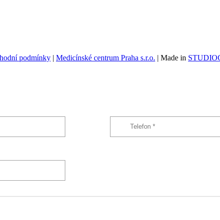
hodní podmínky
|
Medicínské centrum Praha s.r.o.
| Made in
STUDIOG