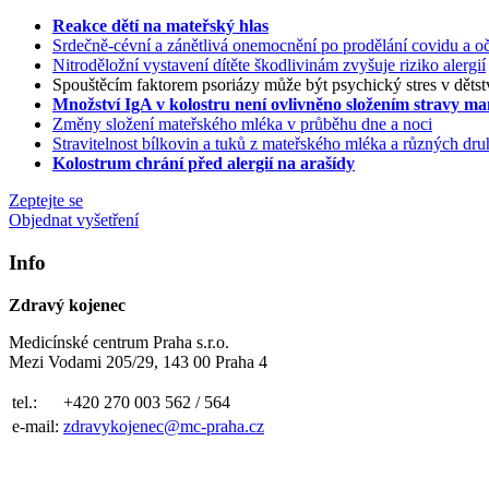
Reakce dětí na mateřský hlas
Srdečně-cévní a zánětlivá onemocnění po prodělání covidu a oč
Nitroděložní vystavení dítěte škodlivinám zvyšuje riziko alergií
Spouštěcím faktorem psoriázy může být psychický stres v dětst
Množství IgA v kolostru není ovlivněno složením stravy m
Změny složení mateřského mléka v průběhu dne a noci
Stravitelnost bílkovin a tuků z mateřského mléka a různých d
Kolostrum chrání před alergií na arašídy
Zeptejte se
Objednat vyšetření
Info
Zdravý kojenec
Medicínské centrum Praha s.r.o.
Mezi Vodami 205/29, 143 00 Praha 4
tel.:
+420 270 003 562 / 564
e-mail:
zdravykojenec@mc-praha.cz