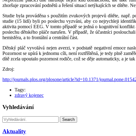
zhoršuje zpracování podnětů a řešení situací netýkajících se dítěte. N
Studie byla prováděna s použitím zvukových projevů dítěte, např. p
studie (15 lidí) byli po poslechu vyzváni, aby co nejrychleji iden
aktivita pomocí EEG. V tomto případě se jedná o kognitivní konflikt 
poslechu dětského pláče narušen. V případě, že účastníci poslouchali
hemisféra, a to frontální a centrální část.
Dětský pláč vyvolává nejen averzi, v podstatě negativní emoce naslo
Pozornost se upírá k jednomu cíli, není roztříštěná, je tedy plně zamě
dítě zcela upoutalo pozornost rodiče, což se děje automaticky, a je tak
Zdroj:
http://journals.plos.org/plosone/article?id=10.1371/journal.pone.0154
Tagy:
zdravý kojenec
Vyhledávání
Search
Aktuality