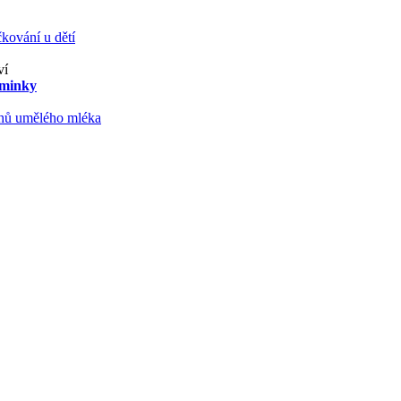
kování u dětí
ví
aminky
ruhů umělého mléka