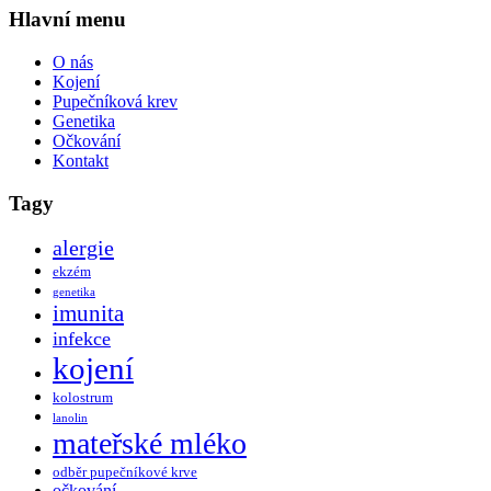
Hlavní menu
O nás
Kojení
Pupečníková krev
Genetika
Očkování
Kontakt
Tagy
alergie
ekzém
genetika
imunita
infekce
kojení
kolostrum
lanolin
mateřské mléko
odběr pupečníkové krve
očkování