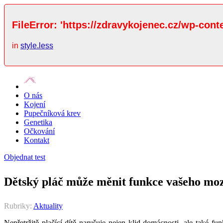
FileError: 'https://zdravykojenec.cz/wp-cont
in
style.less
O nás
Kojení
Pupečníková krev
Genetika
Očkování
Kontakt
Objednat test
Dětský pláč může měnit funkce vašeho mo
Rubriky:
Aktuality
Nepřetržitě plačící dítě narušuje nejen klid domácnosti, ale také 