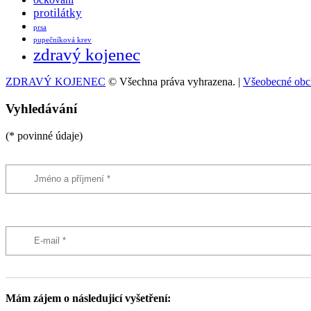
protilátky
prsa
pupečníková krev
zdravý kojenec
ZDRAVÝ KOJENEC
© Všechna práva vyhrazena. |
Všeobecné obc
Vyhledávání
(* povinné údaje)
Mám zájem o následujicí vyšetření: