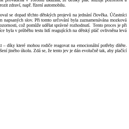
ozit zdraví, např. řízení automobilu.
oval se dopad těchto dětských projevů na jednání člověka. Účastníci
ýznam napsaných slov. Při tomto určování byla zaznamenávána mozková
pozornosti, což pomůže udělat správné rozhodnutí. Tento proces je při
e byla v průběhu testu lidí reagujících na dětský pláč ovlivněna levá
kt – díky které mohou rodiče reagovat na emocionální potřeby dítěte.
ení jiného úkolu. Zdá se, že tento jev je dán evolučně tak, aby plačící