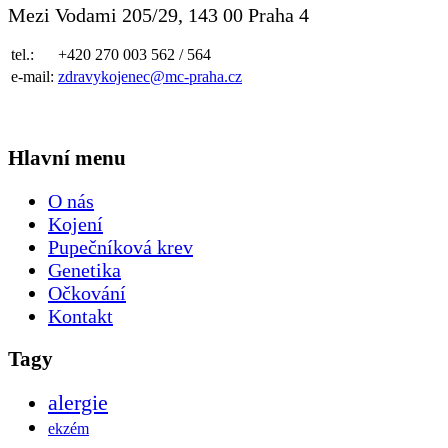
Mezi Vodami 205/29, 143 00 Praha 4
tel.:
+420 270 003 562 / 564
e-mail:
zdravykojenec@mc-praha.cz
Hlavní menu
O nás
Kojení
Pupečníková krev
Genetika
Očkování
Kontakt
Tagy
alergie
ekzém