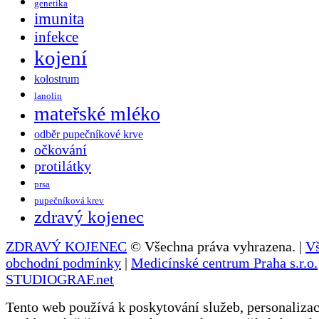
genetika
imunita
infekce
kojení
kolostrum
lanolin
mateřské mléko
odběr pupečníkové krve
očkování
protilátky
prsa
pupečníková krev
zdravý kojenec
ZDRAVÝ KOJENEC
© Všechna práva vyhrazena. |
V
obchodní podmínky
|
Medicínské centrum Praha s.r.o.
STUDIOGRAF.net
Tento web používá k poskytování služeb, personalizac