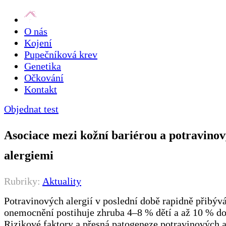
O nás
Kojení
Pupečníková krev
Genetika
Očkování
Kontakt
Objednat test
Asociace mezi kožní bariérou a potravino
alergiemi
Rubriky:
Aktuality
Potravinových alergií v poslední době rapidně přibývá
onemocnění postihuje zhruba 4–8 % dětí a až 10 % do
Rizikové faktory a přesná patogeneze potravinových a