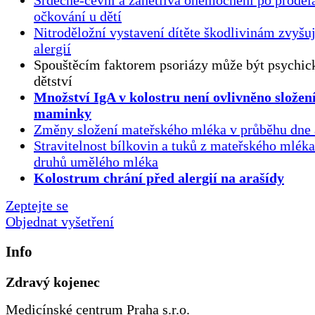
Srdečně-cévní a zánětlivá onemocnění po proděl
očkování u dětí
Nitroděložní vystavení dítěte škodlivinám zvyšuj
alergií
Spouštěcím faktorem psoriázy může být psychick
dětství
Množství IgA v kolostru není ovlivněno složen
maminky
Změny složení mateřského mléka v průběhu dne 
Stravitelnost bílkovin a tuků z mateřského mlék
druhů umělého mléka
Kolostrum chrání před alergií na arašídy
Zeptejte se
Objednat vyšetření
Info
Zdravý kojenec
Medicínské centrum Praha s.r.o.