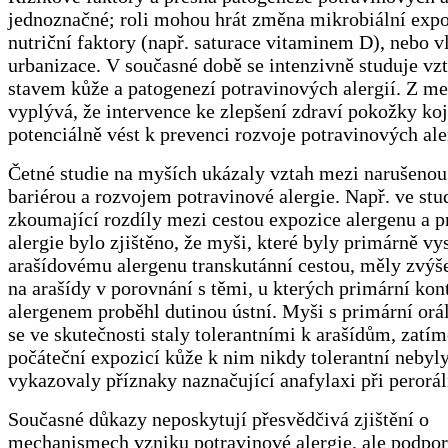
jednoznačné; roli mohou hrát změna mikrobiální expo
nutriční faktory (např. saturace vitaminem D), nebo v
urbanizace. V současné době se intenzivně studuje vz
stavem kůže a patogenezí potravinových alergií. Z m
vyplývá, že intervence ke zlepšení zdraví pokožky k
potenciálně vést k prevenci rozvoje potravinových ale
Četné studie na myších ukázaly vztah mezi narušenou
bariérou a rozvojem potravinové alergie. Např. ve stu
zkoumající rozdíly mezi cestou expozice alergenu a p
alergie bylo zjištěno, že myši, které byly primárně vy
arašídovému alergenu transkutánní cestou, měly zvýš
na arašídy v porovnání s těmi, u kterých primární kon
alergenem proběhl dutinou ústní. Myši s primární orá
se ve skutečnosti staly tolerantními k arašídům, zatí
počáteční expozicí kůže k nim nikdy tolerantní nebyl
vykazovaly příznaky naznačující anafylaxi při perorá
Současné důkazy neposkytují přesvědčivá zjištění o
mechanismech vzniku potravinové alergie, ale podpor