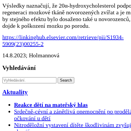
Výsledky naznačují, že 20α-hydroxycholesterol podpo
regeneraci mozkové tkáně novorozených zvířat a je m
by stejného efektu bylo dosaženo také u novorozenců,
dojde k poškození mozku po porodu.
https://linkinghub.elsevier.com/retrieve/pii/S1934-
5909(23)00255-2
14.8.2023; Holmannová
Vyhledávání
Search
Aktuality
Reakce dětí na mateřský hlas
Srdečně-cévní a zánětlivá onemocnění po proděl
očkování u dětí
Nitroděložní vystavení dítěte škodlivinám zvyšuj