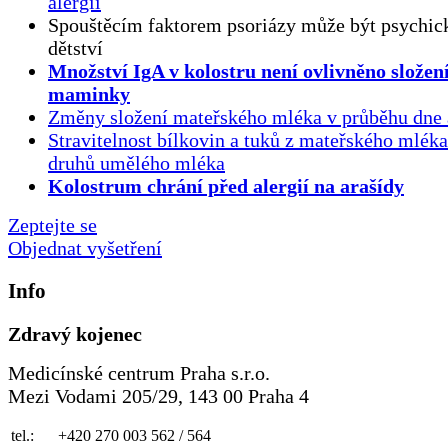
alergií
Spouštěcím faktorem psoriázy může být psychick
dětství
Množství IgA v kolostru není ovlivněno složen
maminky
Změny složení mateřského mléka v průběhu dne 
Stravitelnost bílkovin a tuků z mateřského mlék
druhů umělého mléka
Kolostrum chrání před alergií na arašídy
Zeptejte se
Objednat vyšetření
Info
Zdravý kojenec
Medicínské centrum Praha s.r.o.
Mezi Vodami 205/29, 143 00 Praha 4
tel.:
+420 270 003 562 / 564