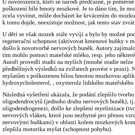
U novorozenců, kteří se narodí předčasně, je poměrně
poškození bílé hmoty mozkové. Je to dáno tím, že mo
zcela vyvinut, může docházet ke krvácením do mozku
k tomu dojde, neexistuje možnost, jak tento stav zvráti
U dětí se však mozek stále vyvíjí a bylo by možné pod
regenerační schopnost (aktivovat kmenové buňky v m
došlo k novotvorbě nervových buněk. Autory zajímalo
tím mohlo pomoci mateřské mléko, resp. jeho některé
Autoři provedli studii na myších (mnohé studie nelze
předběžných výsledků na zvířatech provést v praxi)
myšatům s poškozenou bílou hmotou mozkovou aplik
hydroxycholesterol, , oxysterolz lidského mateřského
Následná vyšetření ukázala, že podání zlepšilo tvorbu
oligodendrocytů (jednoho druhu nervových buněk), tj.
oligodendrogenezi, došlo ke zlepšení myelinizace (tv
nervových vláken, které jsou nezbytné pro přenos vz
nervovými buňkami) v oblasti kolem mozkových komo
zlepšila motorika myšat (schopnost pohybu).