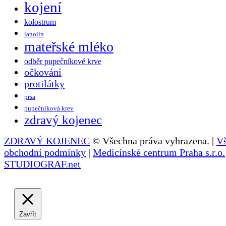
kojení
kolostrum
lanolin
mateřské mléko
odběr pupečníkové krve
očkování
protilátky
prsa
pupečníková krev
zdravý kojenec
ZDRAVÝ KOJENEC
© Všechna práva vyhrazena. |
V
obchodní podmínky
|
Medicínské centrum Praha s.r.o.
STUDIOGRAF.net
Zavřít