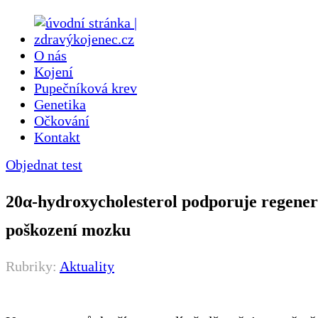
O nás
Kojení
Pupečníková krev
Genetika
Očkování
Kontakt
Objednat test
20α-hydroxycholesterol podporuje regener
poškození mozku
Rubriky:
Aktuality