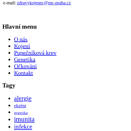
e-mail:
zdravykojenec@mc-praha.cz
Hlavní menu
O nás
Kojení
Pupečníková krev
Genetika
Očkování
Kontakt
Tagy
alergie
ekzém
genetika
imunita
infekce